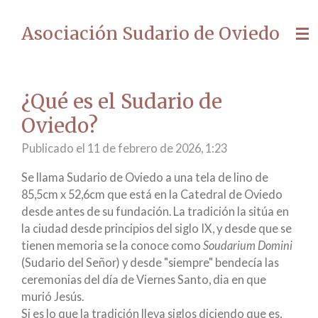
Ir
Asociación Sudario de Oviedo
al
contenido
principal
¿Qué es el Sudario de
Oviedo?
Publicado el 11 de febrero de 2026, 1:23
Se llama Sudario de Oviedo a una tela de lino de
85,5cm x 52,6cm que está en la Catedral de Oviedo
desde antes de su fundación. La tradición la sitúa en
la ciudad desde principios del siglo IX, y desde que se
tienen memoria se la conoce como
Soudarium Domini
(Sudario del Señor) y desde "siempre" bendecía las
ceremonias del día de Viernes Santo, dia en que
murió Jesús.
Si es lo que la tradición lleva siglos diciendo que es,